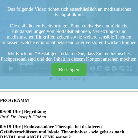
Das folgende Video richtet sich ausschließlich an medizinisches
Fachpublikum.
Die enthaltenen Fachvorträge können teilweise eindrückliche
Bilddarstellungen von Notfallsituationen, Verletzungen und
medizinischen Eingriffen zeigen sowie weitere sensible Themen
umfassen, welche emotional belastend oder verstörend wirken können.
Mit Klick auf "Bestätigen" erklären Sie, dass Sie medizinisches
Fachpersonal sind und den Inhalt in diesem Kontext ansehen möchten.
Bestätigen
PROGRAMM
09:00 Uhr | Begrüßung
Prof. Dr. Joseph Claßen
09:15 Uhr | Endovaskuläre Therapie bei distaleren
Gefäßverschlüssen und lokale Thrombolyse - wie geht es nach
DISTAL und ANGEL-TNK weiter?