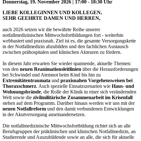
Donnerstag, 19. November 2026 | 17:00 - 18:30 Uhr
LIEBE KOLLEGINNEN UND KOLLEGEN,
SEHR GEEHRTE DAMEN UND HERREN,
auch 2026 setzen wir die bewährte Reihe unserer
notfallmedizinischen Mittwochsfortbildungen fort - weiterhin
webbasiert und praxisnah. Ziel ist es, die gesamte Versorgungskette
in der Notfallmedizin abzubilden und den fachlichen Austausch
zwischen prähospitalen und klinischen Akteuren zu fördern.
In diesem Jahr erwarten Sie wieder spannende, aktuelle Themen:
von den
neuen Reanimationsleitlinien
über die Herausforderungen
bei Schwindel und Atemnot beim Kind bis hin zu
Extremitätentraumata
und
praxisnahen Vorgehensweisen bei
Thoraxschmerz
. Auch spezielle Einsatzszenarien wie
Haus- und
Wohnungsbrände
, die Rolle der Klinik in einer sich verändernden
Welt sowie die
zivilmilitärische Zusammenarbeit im Krisenfall
stehen auf dem Programm. Darüber hinaus werden wir uns mit der
neuen Notfallreform
und den damit verbundenen Entwicklungen
in der Akutversorgung auseinandersetzen.
Die notfallmedizinische Mittwochsfortbildung richtet sich an alle
Berufsgruppen der präklinischen und klinischen Notfallmedizin, an
Studierende und Auszubildende sowie an alle, die sich für aktuelle